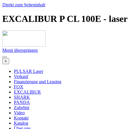
Direkt zum Seiteninhalt
EXCALIBUR P CL 100E - laser 
Menü überspringen
×
PULSAR Laser
Verkauf
Finanzierung und Leasing
FOX
EXCALIBUR
SHARK
PANDA
Zubehör
Video
Kontakt
Katalog
Über uns