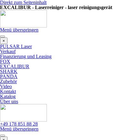
Direkt zum Seiteninhalt
EXCALIBUR - Laserreiniger - laser reinigungsgerät
Menü überspringen
×
PULSAR Laser
Verkauf
Finanzierung und Leasing
FOX
EXCALIBUR
SHARK
PANDA
Zubehör
Video
Kontakt
Katalog
Über uns
+49 178 851 88 28
Menü überspringen
×